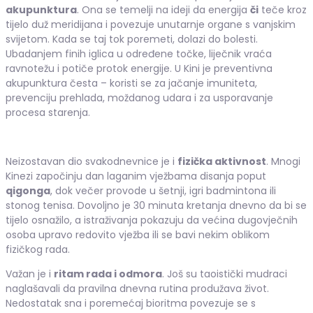
akupunktura
. Ona se temelji na ideji da energija
či
teče kroz
tijelo duž meridijana i povezuje unutarnje organe s vanjskim
svijetom. Kada se taj tok poremeti, dolazi do bolesti.
Ubadanjem finih iglica u određene točke, liječnik vraća
ravnotežu i potiče protok energije. U Kini je preventivna
akupunktura česta – koristi se za jačanje imuniteta,
prevenciju prehlada, moždanog udara i za usporavanje
procesa starenja.
Neizostavan dio svakodnevnice je i
fizička aktivnost
. Mnogi
Kinezi započinju dan laganim vježbama disanja poput
qigonga
, dok večer provode u šetnji, igri badmintona ili
stonog tenisa. Dovoljno je 30 minuta kretanja dnevno da bi se
tijelo osnažilo, a istraživanja pokazuju da većina dugovječnih
osoba upravo redovito vježba ili se bavi nekim oblikom
fizičkog rada.
Važan je i
ritam rada i odmora
. Još su taoistički mudraci
naglašavali da pravilna dnevna rutina produžava život.
Nedostatak sna i poremećaj bioritma povezuje se s