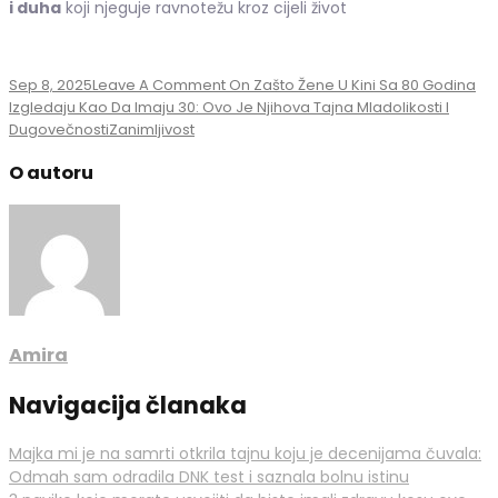
i duha
koji njeguje ravnotežu kroz cijeli život
Sep 8, 2025
Leave A Comment
On Zašto Žene U Kini Sa 80 Godina
Izgledaju Kao Da Imaju 30: Ovo Je Njihova Tajna Mladolikosti I
Dugovečnosti
Zanimljivost
O autoru
Amira
Navigacija članaka
Majka mi je na samrti otkrila tajnu koju je decenijama čuvala:
Odmah sam odradila DNK test i saznala bolnu istinu