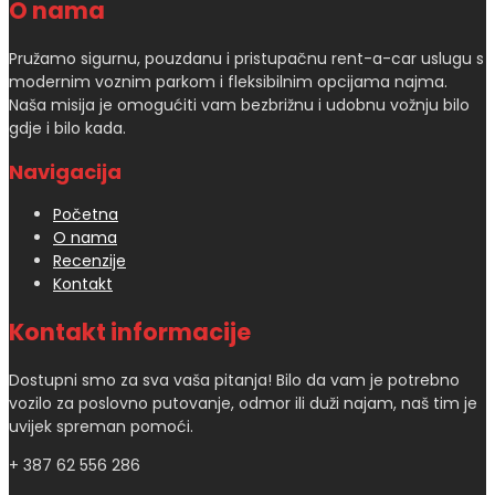
O nama
Pružamo sigurnu, pouzdanu i pristupačnu rent-a-car uslugu s
modernim voznim parkom i fleksibilnim opcijama najma.
Naša misija je omogućiti vam bezbrižnu i udobnu vožnju bilo
gdje i bilo kada.
Navigacija
Početna
O nama
Recenzije
Kontakt
Kontakt informacije
Dostupni smo za sva vaša pitanja! Bilo da vam je potrebno
vozilo za poslovno putovanje, odmor ili duži najam, naš tim je
uvijek spreman pomoći.
+ 387 62 556 286