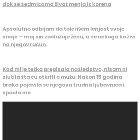
dok se sedmicama život menja iz korena
Apsolutno odbijam da tolerišem lenjost svoje
snaje — moj sin zaslužuje ženu, a ne nekoga ko živi
na njegov račun.
Kad mi je tetka prepisala nasledstvo, nisam ni
slutila šta ću otkriti o mužu: Nakon 15 godina
braka pojavila se njegova trudna ljubavnica i
spasla me