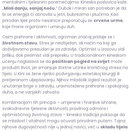
mentalnim i tjelesnim poremećajima. Kineska poslovica kaže:
„
Misli danju, sanjaj noću.
“ Dubok i miran san potreban je da
bi se energija či obnovila u jetri, bubrezima i plućima. Kao
prirodan lijek protiv nesanice preporučuju se
crvene urme
,
koje hrane organizam i umiruju duh.
Osim prehrane i aktivnosti, ogroman značaj pridaje se i
životnom stavu
. Stres je neizbježan, ali način na koji ga
doživljavamo presudan je za zdravlje. Optimist u izazovu vidi
priliku, dok pesimist vidi prepreku. U tradicionalnom kineskom
učenju naglašava se da
pozitivan pogled na svijet
može
produžiti život, jer smanjuje štetne učinke kroničnog stresa na
tijelo. U Kini se žene rijetko podvrgavaju estetskoj kirurgiji ili
pretjeranom uljepšavanju. Njihov mladolik izgled rezultat je
unutarnje brige o zdravlju, uravnotežene prehrane i spokojnog
duha, a ne vanjskih zahvata.
Kombinacijom tih principa – umjerene i hranjive ishrane,
svakodnevne tjelesne aktivnosti, pravilnog odmora i
optimističnog životnog stava – kineska tradicija pokazuje da
se mladost i vitalnost mogu očuvati prirodnim putem. Tajna
njihove dugovječnosti nije u jednoj navici, već u
skladu tijela