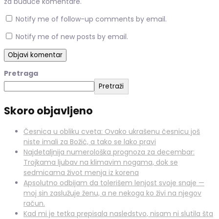
za buduće komentare.
Notify me of follow-up comments by email.
Notify me of new posts by email.
Pretraga
Pretraži
Skoro objavljeno
Česnica u obliku cveta: Ovako ukrašenu česnicu još
niste imali za Božić, a tako se lako pravi
Najdetaljnija numerološka prognoza za decembar:
Trojkama ljubav na klimavim nogama, dok se
sedmicama život menja iz korena
Apsolutno odbijam da tolerišem lenjost svoje snaje —
moj sin zaslužuje ženu, a ne nekoga ko živi na njegov
račun.
Kad mi je tetka prepisala nasledstvo, nisam ni slutila šta