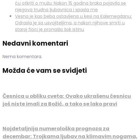
ću otkriti o mužu: Nakon 15 godina braka pojavila se
njegova trudna ljubavnica i spasla me
Vesna je kao beba ostavljena u kesi na Kalemegdanu:
Odrasla je sa usvojiteljima, a nakon njihove smrti u
staroj fioci je pronašla šok istinu
Nedavni komentari
Nema komentara.
Možda će vam se svidjeti
Česnica u obliku cveta: Ovako ukrašenu česnicu
još niste imali za Božić, a tako se lako pravi
Najdetaljnija numerološka prognoza za
decembar: Trojkama ljubav na klimavim nogama,