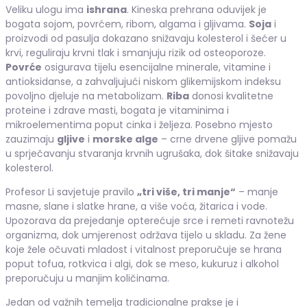
Veliku ulogu ima
ishrana
. Kineska prehrana oduvijek je
bogata sojom, povrćem, ribom, algama i gljivama.
Soja
i
proizvodi od pasulja dokazano snižavaju kolesterol i šećer u
krvi, reguliraju krvni tlak i smanjuju rizik od osteoporoze.
Povrće
osigurava tijelu esencijalne minerale, vitamine i
antioksidanse, a zahvaljujući niskom glikemijskom indeksu
povoljno djeluje na metabolizam.
Riba
donosi kvalitetne
proteine i zdrave masti, bogata je vitaminima i
mikroelementima poput cinka i željeza. Posebno mjesto
zauzimaju
gljive
i
morske alge
– crne drvene gljive pomažu
u sprječavanju stvaranja krvnih ugrušaka, dok šitake snižavaju
kolesterol.
Profesor Li savjetuje pravilo
„tri više, tri manje“
– manje
masne, slane i slatke hrane, a više voća, žitarica i vode.
Upozorava da prejedanje opterećuje srce i remeti ravnotežu
organizma, dok umjerenost održava tijelo u skladu. Za žene
koje žele očuvati mladost i vitalnost preporučuje se hrana
poput tofua, rotkvica i algi, dok se meso, kukuruz i alkohol
preporučuju u manjim količinama.
Jedan od važnih temelja tradicionalne prakse je i