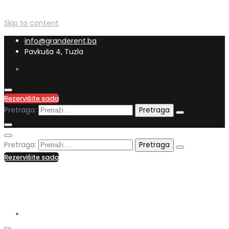
Skip to content
info@granderent.ba
Pavkuša 4, Tuzla
Rezervišite sada
Pretraga:
Pretraga:
Rezervišite sada
+387 62 556 286
info@granderent.ba
Pavkuša 4, Tuzla