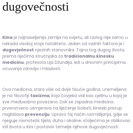
dugovečnosti
Kina
je najnaseljenija zemlja na svijetu, ali razlog nije samo u
nekada visokoj stopi nataliteta. Jedan od važnih faktora je i
dugovječnost
njezinih stanovnika. Tajna tog dugog života,
prema riječima stručnjaka za
tradicionalnu kinesku
medicinu
, profesora Lija Džunđija, leži u drevnim principima
očuvanja zdravlja i mladosti.
Ova medicina, stara više od dvije tisuće godina, utemeljena
je na filozofiji
taoizma
, koja čovjeka vidi kao cjelinu u kojoj je
sve međusobno povezano. Dok se zapadna medicina
prvenstveno usmjerava na liječenje bolesti, kineski pristup
naglašava
prevenciju
. Upravo taj način razmišljanja, gdje se
njeguje ravnoteža tijela, duha i okoline, stoljećima je oblikovao
stil života u Kini i postavio temelje njihove dugovječnosti.