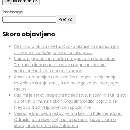
Pretraga
Pretraži
Skoro objavljeno
Česnica u obliku cveta: Ovako ukrašenu česnicu još
niste imali za Božić, a tako se lako pravi
Najdetaljnija numerološka prognoza za decembar:
Trojkama ljubav na klimavim nogama, dok se
sedmicama život menja iz korena
Apsolutno odbijam da tolerišem lenjost svoje snaje —
moj sin zaslužuje ženu, a ne nekoga ko živi na njegov
račun.
Kad mi je tetka prepisala nasledstvo, nisam ni slutila šta
ću otkriti o mužu: Nakon 15 godina braka pojavila se
njegova trudna ljubavnica i spasla me
Vesna je kao beba ostavljena u kesi na Kalemegdanu:
Odrasla je sa usvojiteljima, a nakon njihove smrti u
staroj fioci je pronašla šok istinu