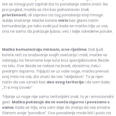
ste se mnogi puti zapitali šta to ponašanje zaista znači. Na
prvi pogled, možda se čini kao jednostavan znak
privrženosti
, ali zapravo iza tog ponašanja stoji mnogo
dublje značenje. Mačke koriste
miris
kao glavni način
komunikacije, pa tako svaki put kada se mačka trlja uz vas,
ona ne samo da pokazuje ljubav, već i šalje određene poruke.
Mačke komuniciraju mirisom, a ne riječima
. Dok ljudi
koriste reči za izražavanje svojih osećanja i misli, mačke se
oslanjaju na feromone koje luče kroz specijalizovane žlezde
na telu. Ove žlezde se nalaze na bradi, obrazima, čelu i
prednjim šapama. Trljajući se uz vaše noge, mačka prenosi
svoj miris na vas, što znači da vas “obilježava”. To je njen
način da vas označi kao
deo svog teritorija
i da vam kaže:
„Ti si moj čovek!“
Trljanje uz noge nije samo teritorijalni znak; to je i emocionalni
gest.
Mačka pokazuje da se oseća sigurno i povezano s
vama
. Kada se trlja, ona vam daje do znanja da vas smatra
članom svoje “porodice”. Ovo ponašanje može biti i poziv na