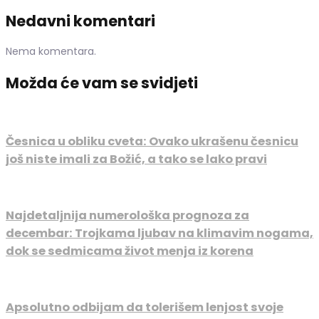
Nedavni komentari
Nema komentara.
Možda će vam se svidjeti
Česnica u obliku cveta: Ovako ukrašenu česnicu
još niste imali za Božić, a tako se lako pravi
Najdetaljnija numerološka prognoza za
decembar: Trojkama ljubav na klimavim nogama,
dok se sedmicama život menja iz korena
Apsolutno odbijam da tolerišem lenjost svoje