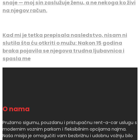
snaje — moj sin zaslužuje ženu, a ne nekoga ko živi
na njegov račun.
Kad mi je tetka prepisala nasledstvo, nisam ni
slutila šta ću otkriti o mužu: Nakon 15 godina
braka pojavila se njegova trudna ljubavnica i
spasla me
O nama
Pružamo sigurnu, pouzdanu i pristupačnu rent-a-car uslugu s
modernim voznim parkom i fleksibilnim opcijama najma.
Naša misija je omogućiti vam bezbrižnu i udobnu vožnju bilo