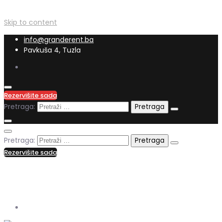
Skip to content
info@granderent.ba
Pavkuša 4, Tuzla
Rezervišite sada
Pretraga:
Pretraga:
Rezervišite sada
+387 62 556 286
info@granderent.ba
Pavkuša 4, Tuzla