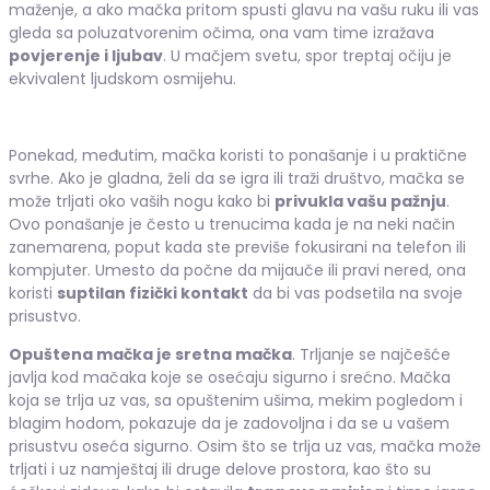
maženje, a ako mačka pritom spusti glavu na vašu ruku ili vas
gleda sa poluzatvorenim očima, ona vam time izražava
povjerenje i ljubav
. U mačjem svetu, spor treptaj očiju je
ekvivalent ljudskom osmijehu.
Ponekad, međutim, mačka koristi to ponašanje i u praktične
svrhe. Ako je gladna, želi da se igra ili traži društvo, mačka se
može trljati oko vaših nogu kako bi
privukla vašu pažnju
.
Ovo ponašanje je često u trenucima kada je na neki način
zanemarena, poput kada ste previše fokusirani na telefon ili
kompjuter. Umesto da počne da mijauče ili pravi nered, ona
koristi
suptilan fizički kontakt
da bi vas podsetila na svoje
prisustvo.
Opuštena mačka je sretna mačka
. Trljanje se najčešće
javlja kod mačaka koje se osećaju sigurno i srećno. Mačka
koja se trlja uz vas, sa opuštenim ušima, mekim pogledom i
blagim hodom, pokazuje da je zadovoljna i da se u vašem
prisustvu oseća sigurno. Osim što se trlja uz vas, mačka može
trljati i uz namještaj ili druge delove prostora, kao što su