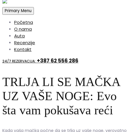
Primary Menu
Početna
O nama
Auta
Recenzije
Kontakt
+387 62 556 286
24/7 REZERVACIJA:
TRLJA LI SE MAČKA
UZ VAŠE NOGE: Evo
šta vam pokušava reći
Kada vaša mačka počne da se trlja uz vaše noge, verovatno