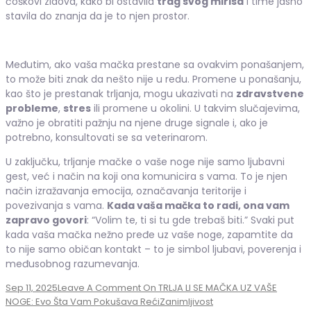
ćoškovi zidova, kako bi ostavila
trag svog mirisa
i time jasno
stavila do znanja da je to njen prostor.
Međutim, ako vaša mačka prestane sa ovakvim ponašanjem,
to može biti znak da nešto nije u redu. Promene u ponašanju,
kao što je prestanak trljanja, mogu ukazivati na
zdravstvene
probleme
,
stres
ili promene u okolini. U takvim slučajevima,
važno je obratiti pažnju na njene druge signale i, ako je
potrebno, konsultovati se sa veterinarom.
U zaključku, trljanje mačke o vaše noge nije samo ljubavni
gest, već i način na koji ona komunicira s vama. To je njen
način izražavanja emocija, označavanja teritorije i
povezivanja s vama.
Kada vaša mačka to radi, ona vam
zapravo govori
: “Volim te, ti si tu gde trebaš biti.” Svaki put
kada vaša mačka nežno pređe uz vaše noge, zapamtite da
to nije samo običan kontakt – to je simbol ljubavi, poverenja i
međusobnog razumevanja.
Sep 11, 2025
Leave A Comment
On TRLJA LI SE MAČKA UZ VAŠE
NOGE: Evo Šta Vam Pokušava Reći
Zanimljivost