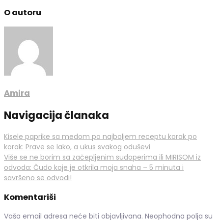
O autoru
Amira
Navigacija članaka
Kisele paprike sa medom po najboljem receptu korak po
korak: Prave se lako, a ukus svakog oduševi
Više se ne borim sa začepljenim sudoperima ili MIRISOM iz
odvoda: Čudo koje je otkrila moja snaha – 5 minuta i
savršeno se odvodi!
Komentariši
Vaša email adresa neće biti objavljivana.
Neophodna polja su