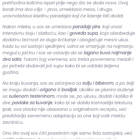
prethodna količina ispari prije nego što se doda nova. Ovaj
korak ima dva cilja – prvo, omekšava meso, i drugo,
uravnotežava kiselinu paradajza koji će kasnije biti dodat.
Nakon mleka, u sos se umešava
paradajz pire
, koji unosi
intenzivnu boju i slatkoću, kao i
goveđa supa
, koja obezbeđuje
dodatnu tečnost za dugo krčkanje i obogaćuje mesni ukus.
Kada su svi sastojci sjedinjeni, vatra se smanjuje na najmanju
moguću jačinu i sos se ostavlja da se
lagano kuva najmanje
dva sata
. Tokom tog vremena, sos treba povremeno mešati i
po potrebi dodavati još supu kako bi se održala željena
gustina.
Na kraju kuvanja, sos se začinjava sa
solju i biberom
, a po želji
se mogu dodati i
origano
ili
bosiljak
. Ukoliko se planira služenje
sa
sušenom testeninom
, može se, po ukusu, dodati i kašika ili
dve
pavlake za kuvanje
, kako bi se dobila kremastija tekstura.
Ipak, ova stavka nije obavezna u originalnom receptu, već
predstavlja savremenu adaptaciju za one koji vole mekšu
završnicu.
Ono što ovaj sos čini posebnim nije samo lista sastojaka, već