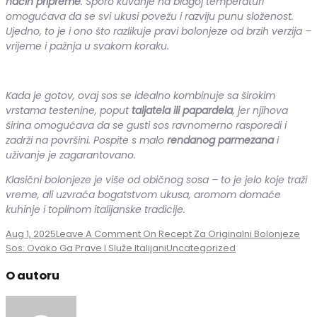
način pripreme
. Sporo kuvanje na blagoj temperaturi
omogućava da se svi ukusi povežu i razviju punu složenost.
Ujedno, to je i ono što razlikuje pravi bolonjeze od brzih verzija –
vrijeme i pažnja u svakom koraku.
Kada je gotov, ovaj sos se idealno kombinuje sa širokim
vrstama testenine, poput
taljatela ili papardela
, jer njihova
širina omogućava da se gusti sos ravnomerno rasporedi i
zadrži na površini. Pospite s malo
rendanog parmezana
i
uživanje je zagarantovano.
Klasični bolonjeze je više od običnog sosa – to je jelo koje traži
vreme, ali uzvraća bogatstvom ukusa, aromom domaće
kuhinje i toplinom italijanske tradicije.
Aug 1, 2025
Leave A Comment
On Recept Za Originalni Bolonjeze
Sos: Ovako Ga Prave I Služe Italijani
Uncategorized
O autoru