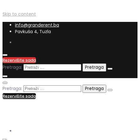
Skip to content
info@granderent.ba
Pavkuša 4, Tuzla
Rezervišite sada
Pretraga:
Pretraga:
Rezervišite sada
+387 62 556 286
info@granderent.ba
Pavkuša 4, Tuzla