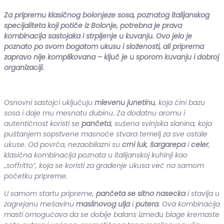
Za pripremu klasičnog bolonjeze sosa, poznatog italijanskog
specijaliteta koji potiče iz Bolonje, potrebna je prava
kombinacija sastojaka i strpljenje u kuvanju. Ovo jelo je
poznato po svom bogatom ukusu i složenosti, ali priprema
zapravo nije komplikovana – ključ je u sporom kuvanju i dobroj
organizaciji.
Osnovni sastojci uključuju
mlevenu junetinu
, koja čini bazu
sosa i daje mu mesnatu dubinu. Za dodatnu aromu i
autentičnost koristi se
pančeta
, sušena svinjska slanina, koja
puštanjem sopstvene masnoće stvara temelj za sve ostale
ukuse. Od povrća, nezaobilazni su
crni luk
,
šargarepa
i
celer
,
klasična kombinacija poznata u italijanskoj kuhinji kao
„soffritto“, koja se koristi za građenje ukusa već na samom
početku pripreme.
U samom startu pripreme,
pančeta se sitno nasecka
i stavlja u
zagrejanu mešavinu
maslinovog ulja
i
putera
. Ova kombinacija
masti omogućava da se dobije balans između blage kremaste