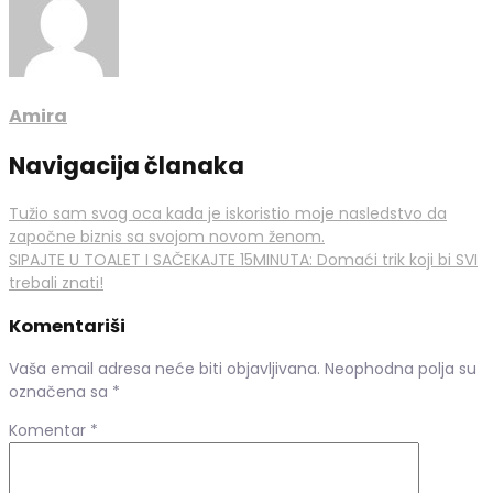
Amira
Navigacija članaka
Tužio sam svog oca kada je iskoristio moje nasledstvo da
započne biznis sa svojom novom ženom.
SIPAJTE U TOALET I SAČEKAJTE 15MINUTA: Domaći trik koji bi SVI
trebali znati!
Komentariši
Vaša email adresa neće biti objavljivana.
Neophodna polja su
označena sa
*
Komentar
*