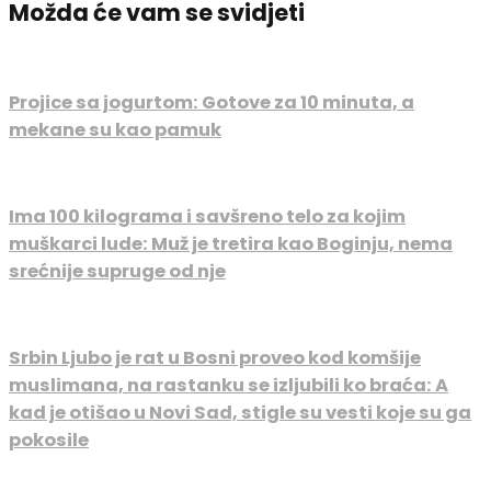
Možda će vam se svidjeti
Projice sa jogurtom: Gotove za 10 minuta, a
mekane su kao pamuk
Ima 100 kilograma i savšreno telo za kojim
muškarci lude: Muž je tretira kao Boginju, nema
srećnije supruge od nje
Srbin Ljubo je rat u Bosni proveo kod komšije
muslimana, na rastanku se izljubili ko braća: A
kad je otišao u Novi Sad, stigle su vesti koje su ga
pokosile