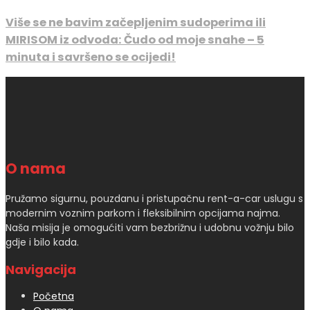
Više se ne bavim začepljenim sudoperima ili
MIRISOM iz odvoda: Čudo od moje snahe – 5
minuta i savršeno se ocijedi!
O nama
Pružamo sigurnu, pouzdanu i pristupačnu rent-a-car uslugu s
modernim voznim parkom i fleksibilnim opcijama najma.
Naša misija je omogućiti vam bezbrižnu i udobnu vožnju bilo
gdje i bilo kada.
Navigacija
Početna