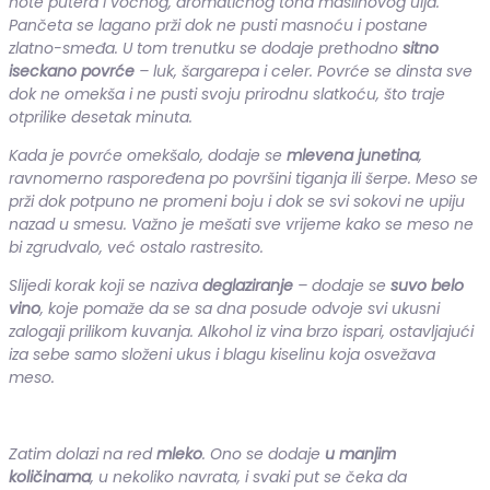
note putera i voćnog, aromatičnog tona maslinovog ulja.
Pančeta se lagano prži dok ne pusti masnoću i postane
zlatno-smeđa. U tom trenutku se dodaje prethodno
sitno
iseckano povrće
– luk, šargarepa i celer. Povrće se dinsta sve
dok ne omekša i ne pusti svoju prirodnu slatkoću, što traje
otprilike desetak minuta.
Kada je povrće omekšalo, dodaje se
mlevena junetina
,
ravnomerno raspoređena po površini tiganja ili šerpe. Meso se
prži dok potpuno ne promeni boju i dok se svi sokovi ne upiju
nazad u smesu. Važno je mešati sve vrijeme kako se meso ne
bi zgrudvalo, već ostalo rastresito.
Slijedi korak koji se naziva
deglaziranje
– dodaje se
suvo belo
vino
, koje pomaže da se sa dna posude odvoje svi ukusni
zalogaji prilikom kuvanja. Alkohol iz vina brzo ispari, ostavljajući
iza sebe samo složeni ukus i blagu kiselinu koja osvežava
meso.
Zatim dolazi na red
mleko
. Ono se dodaje
u manjim
količinama
, u nekoliko navrata, i svaki put se čeka da