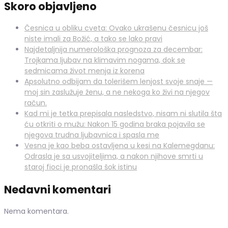
Skoro objavljeno
Česnica u obliku cveta: Ovako ukrašenu česnicu još
niste imali za Božić, a tako se lako pravi
Najdetaljnija numerološka prognoza za decembar:
Trojkama ljubav na klimavim nogama, dok se
sedmicama život menja iz korena
Apsolutno odbijam da tolerišem lenjost svoje snaje —
moj sin zaslužuje ženu, a ne nekoga ko živi na njegov
račun.
Kad mi je tetka prepisala nasledstvo, nisam ni slutila šta
ću otkriti o mužu: Nakon 15 godina braka pojavila se
njegova trudna ljubavnica i spasla me
Vesna je kao beba ostavljena u kesi na Kalemegdanu:
Odrasla je sa usvojiteljima, a nakon njihove smrti u
staroj fioci je pronašla šok istinu
Nedavni komentari
Nema komentara.