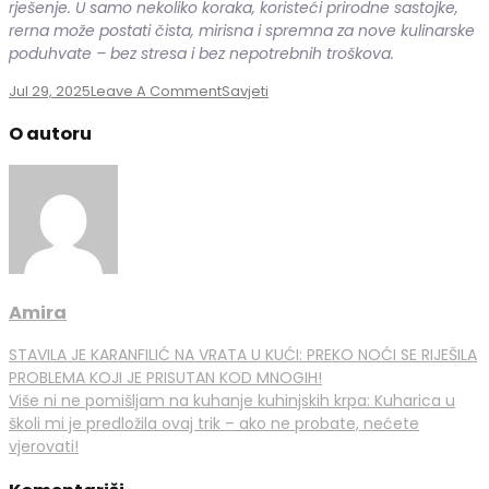
rješenje. U samo nekoliko koraka, koristeći prirodne sastojke,
rerna može postati čista, mirisna i spremna za nove kulinarske
poduhvate – bez stresa i bez nepotrebnih troškova.
On
Jul 29, 2025
Leave A Comment
Savjeti
Ostavite
O autoru
Preko
Noći
Ovo,
I
Rerna
Će
Vam
Biti
Blistavo
Amira
Čista:
Sve
Navigacija
STAVILA JE KARANFILIĆ NA VRATA U KUĆI: PREKO NOĆI SE RIJEŠILA
Već
PROBLEMA KOJI JE PRISUTAN KOD MNOGIH!
članaka
Kod
Više ni ne pomišljam na kuhanje kuhinjskih krpa: Kuharica u
Kuće
školi mi je predložila ovaj trik – ako ne probate, nećete
Imate,
vjerovati!
Lako
Je