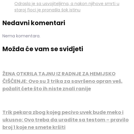
Odrasla je sa usvojiteljima, a nakon njihove smrti u
staroj fioci je pronašla šok istinu
Nedavni komentari
Nema komentara.
Možda će vam se svidjeti
ŽENA OTKRILA TAJNU IZ RADNJE ZA HEMIJSKO
ČIŠĆENJE: Ovo su 3 trika za savršeno opran veš,
požalit ćete što ih niste znali ranije
Trik pekara zbog kojeg pecivo uvek bude meko i
ukusno: Ovo treba da uradite sa testom – pravilo
broj 1 koje ne smete kršiti