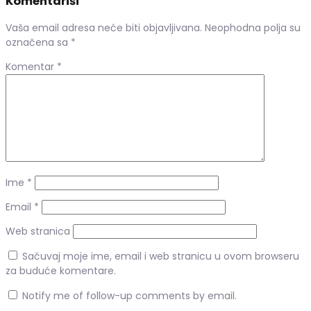
Komentariši
I
Brzo
Vaša email adresa neće biti objavljivana.
Neophodna polja su
označena sa
*
Komentar
*
Ime
*
Email
*
Web stranica
Sačuvaj moje ime, email i web stranicu u ovom browseru
za buduće komentare.
Notify me of follow-up comments by email.