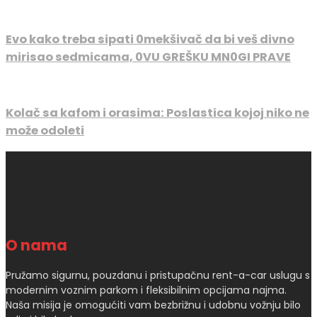
Evo kako treba sipati 0mekšivač da bi veš divno
mirisao sedmicama, 0VU GREŠKU MN0GI PRAVE
Kolač sa kafom i orasima: Poslastica kojoj niko ne
može odoleti
O nama
Pružamo sigurnu, pouzdanu i pristupačnu rent-a-car uslugu s
modernim voznim parkom i fleksibilnim opcijama najma.
Naša misija je omogućiti vam bezbrižnu i udobnu vožnju bilo