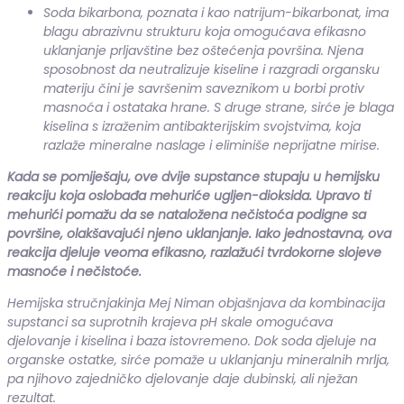
Soda bikarbona, poznata i kao natrijum-bikarbonat, ima
blagu abrazivnu strukturu koja omogućava efikasno
uklanjanje prljavštine bez oštećenja površina. Njena
sposobnost da neutralizuje kiseline i razgradi organsku
materiju čini je savršenim saveznikom u borbi protiv
masnoća i ostataka hrane. S druge strane, sirće je blaga
kiselina s izraženim antibakterijskim svojstvima, koja
razlaže mineralne naslage i eliminiše neprijatne mirise.
Kada se pomiješaju, ove dvije supstance stupaju u hemijsku
reakciju koja oslobađa mehuriće ugljen-dioksida. Upravo ti
mehurići pomažu da se nataložena nečistoća podigne sa
površine, olakšavajući njeno uklanjanje. Iako jednostavna, ova
reakcija djeluje veoma efikasno, razlažući tvrdokorne slojeve
masnoće i nečistoće.
Hemijska stručnjakinja Mej Niman objašnjava da kombinacija
supstanci sa suprotnih krajeva pH skale omogućava
djelovanje i kiselina i baza istovremeno. Dok soda djeluje na
organske ostatke, sirće pomaže u uklanjanju mineralnih mrlja,
pa njihovo zajedničko djelovanje daje dubinski, ali nježan
rezultat.