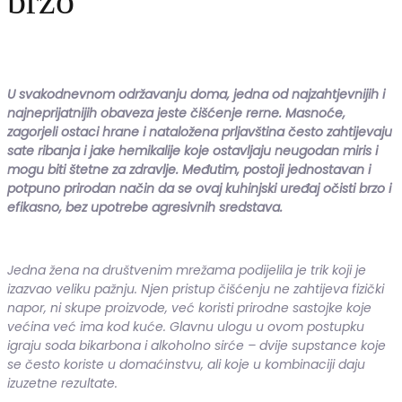
brzo
U svakodnevnom održavanju doma, jedna od najzahtjevnijih i
najneprijatnijih obaveza jeste čišćenje rerne. Masnoće,
zagorjeli ostaci hrane i nataložena prljavština često zahtijevaju
sate ribanja i jake hemikalije koje ostavljaju neugodan miris i
mogu biti štetne za zdravlje. Međutim, postoji jednostavan i
potpuno prirodan način da se ovaj kuhinjski uređaj očisti brzo i
efikasno, bez upotrebe agresivnih sredstava.
Jedna žena na društvenim mrežama podijelila je trik koji je
izazvao veliku pažnju. Njen pristup čišćenju ne zahtijeva fizički
napor, ni skupe proizvode, već koristi prirodne sastojke koje
većina već ima kod kuće. Glavnu ulogu u ovom postupku
igraju soda bikarbona i alkoholno sirće – dvije supstance koje
se često koriste u domaćinstvu, ali koje u kombinaciji daju
izuzetne rezultate.