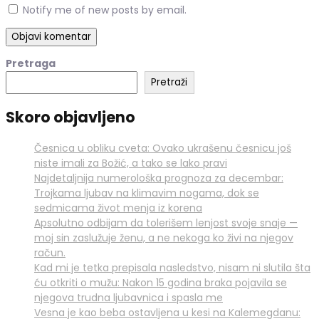
Notify me of new posts by email.
Pretraga
Pretraži
Skoro objavljeno
Česnica u obliku cveta: Ovako ukrašenu česnicu još
niste imali za Božić, a tako se lako pravi
Najdetaljnija numerološka prognoza za decembar:
Trojkama ljubav na klimavim nogama, dok se
sedmicama život menja iz korena
Apsolutno odbijam da tolerišem lenjost svoje snaje —
moj sin zaslužuje ženu, a ne nekoga ko živi na njegov
račun.
Kad mi je tetka prepisala nasledstvo, nisam ni slutila šta
ću otkriti o mužu: Nakon 15 godina braka pojavila se
njegova trudna ljubavnica i spasla me
Vesna je kao beba ostavljena u kesi na Kalemegdanu: