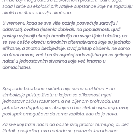
soda i sirće su ekološki prihvatljive supstance koje ne zagađuju
okoliš i ne štete zdravlju ukućana.
U vremenu kada se sve više pažnje posvećuje zdravlju i
održivosti, ovakva rješenja dobivaju na popularnosti. Ljudi
postaju svjesniji uticaja hemikalija na svoje tijelo i okolinu, pa
se sve češće okreću prirodnim alternativama koje su jednako
efikasne, a znatno bezbjednije. Ovaj pristup čišćenju ne samo
da štedi novac, već i pruža osjećaj zadovoljstva jer se rješenje
nalazi u jednostavnim stvarima koje već imamo u
domaćinstvu.
Spoj sode bikarbone i sirćeta nije samo praktičan – on
simbolizuje pristup životu u kojem se efikasnost mjeri
jednostavnošću i razumom, a ne cijenom proizvoda. Bez
potrebe za dugotrajnim ribanjem i bez štetnih isparenja, ovaj
postupak omogućava da rerna zablista, kao da je nova.
Za sve koji traže način da očiste svoj prostor temeljno, ali bez
štetnih posljedica, ova metoda se pokazala kao idealno