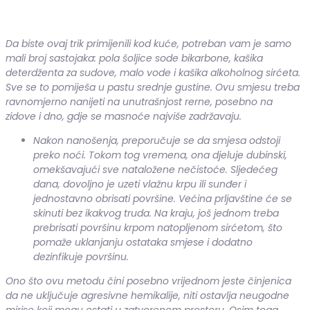
Da biste ovaj trik primijenili kod kuće, potreban vam je samo
mali broj sastojaka: pola šoljice sode bikarbone, kašika
deterdženta za sudove, malo vode i kašika alkoholnog sirćeta.
Sve se to pomiješa u pastu srednje gustine. Ovu smjesu treba
ravnomjerno nanijeti na unutrašnjost rerne, posebno na
zidove i dno, gdje se masnoće najviše zadržavaju.
Nakon nanošenja, preporučuje se da smjesa odstoji
preko noći. Tokom tog vremena, ona djeluje dubinski,
omekšavajući sve nataložene nečistoće. Sljedećeg
dana, dovoljno je uzeti vlažnu krpu ili sunđer i
jednostavno obrisati površine. Većina prljavštine će se
skinuti bez ikakvog truda. Na kraju, još jednom treba
prebrisati površinu krpom natopljenom sirćetom, što
pomaže uklanjanju ostataka smjese i dodatno
dezinfikuje površinu.
Ono što ovu metodu čini posebno vrijednom jeste činjenica
da ne uključuje agresivne hemikalije, niti ostavlja neugodne
mirise koji mogu ostati u zatvorenom prostoru. Osim toga,