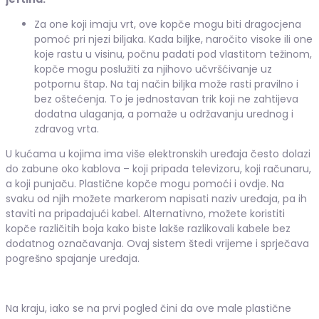
Za one koji imaju vrt, ove kopče mogu biti dragocjena
pomoć pri njezi biljaka. Kada biljke, naročito visoke ili one
koje rastu u visinu, počnu padati pod vlastitom težinom,
kopče mogu poslužiti za njihovo učvršćivanje uz
potpornu štap. Na taj način biljka može rasti pravilno i
bez oštećenja. To je jednostavan trik koji ne zahtijeva
dodatna ulaganja, a pomaže u održavanju urednog i
zdravog vrta.
U kućama u kojima ima više elektronskih uređaja često dolazi
do zabune oko kablova – koji pripada televizoru, koji računaru,
a koji punjaču. Plastične kopče mogu pomoći i ovdje. Na
svaku od njih možete markerom napisati naziv uređaja, pa ih
staviti na pripadajući kabel. Alternativno, možete koristiti
kopče različitih boja kako biste lakše razlikovali kabele bez
dodatnog označavanja. Ovaj sistem štedi vrijeme i sprječava
pogrešno spajanje uređaja.
Na kraju, iako se na prvi pogled čini da ove male plastične