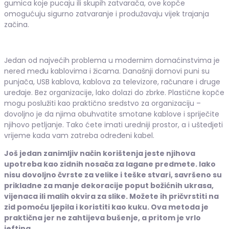
gumica koje pucaju ili skupih zatvarača, ove kopče
omogućuju sigurno zatvaranje i produžavaju vijek trajanja
začina.
Jedan od najvećih problema u modernim domaćinstvima je
nered među kablovima i žicama. Današnji domovi puni su
punjača, USB kablova, kablova za televizore, računare i druge
uređaje. Bez organizacije, lako dolazi do zbrke. Plastične kopče
mogu poslužiti kao praktično sredstvo za organizaciju –
dovoljno je da njima obuhvatite smotane kablove i spriječite
njihovo petljanje. Tako ćete imati uredniji prostor, a i uštedjeti
vrijeme kada vam zatreba određeni kabel.
Još jedan zanimljiv način korištenja jeste njihova
upotreba kao zidnih nosača za lagane predmete. Iako
nisu dovoljno čvrste za velike i teške stvari, savršeno su
prikladne za manje dekoracije poput božićnih ukrasa,
vijenaca ili malih okvira za slike. Možete ih pričvrstiti na
zid pomoću ljepila i koristiti kao kuku. Ova metoda je
praktična jer ne zahtijeva bušenje, a pritom je vrlo
jeftina.