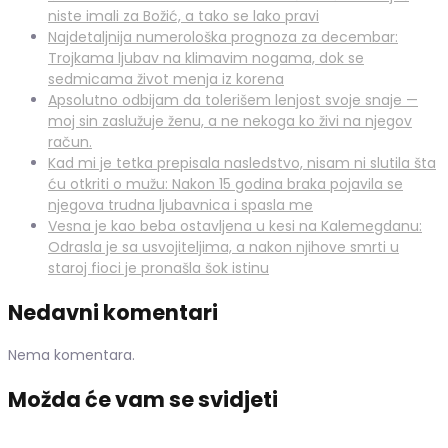
niste imali za Božić, a tako se lako pravi
Najdetaljnija numerološka prognoza za decembar:
Trojkama ljubav na klimavim nogama, dok se
sedmicama život menja iz korena
Apsolutno odbijam da tolerišem lenjost svoje snaje —
moj sin zaslužuje ženu, a ne nekoga ko živi na njegov
račun.
Kad mi je tetka prepisala nasledstvo, nisam ni slutila šta
ću otkriti o mužu: Nakon 15 godina braka pojavila se
njegova trudna ljubavnica i spasla me
Vesna je kao beba ostavljena u kesi na Kalemegdanu:
Odrasla je sa usvojiteljima, a nakon njihove smrti u
staroj fioci je pronašla šok istinu
Nedavni komentari
Nema komentara.
Možda će vam se svidjeti