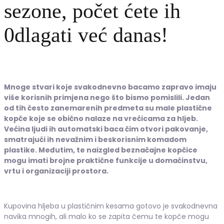
sezone, počet ćete ih
0dlagati već danas!
Mnoge stvari koje svakodnevno bacamo zapravo imaju
više korisnih primjena nego što bismo pomislili. Jedan
od tih često zanemarenih predmeta su male plastične
kopče koje se obično nalaze na vrećicama za hljeb.
Većina ljudi ih automatski baca čim otvori pakovanje,
smatrajući ih nevažnim i beskorisnim komadom
plastike. Međutim, te naizgled beznačajne kopčice
mogu imati brojne praktične funkcije u domaćinstvu,
vrtu i organizaciji prostora.
Kupovina hljeba u plastičnim kesama gotovo je svakodnevna
navika mnogih, ali malo ko se zapita čemu te kopče mogu