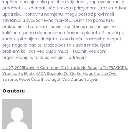
kopčice nemaju neku posebnu vrijednost, zapravo se radi o
predmetu s iznenađujuće širokom primjenom. Kroz kreativnu
upotrebu i ponovnu namjenu, mogu postati pravi mali
saveznici u svakodnevnom životu. Osim što pomažu u
praktičnim stvarima, njihovim korištenjem smanjujemo
količinu otpada i doprinosimo očuvanju planete. Sljedeći put
kada kupite hljeb i dobijete takvu kopču, razmislite dvaput
prije nego je bacite. Možda baš ta sitnica može riješiti
problem koji vas već dugo muči – i učiniti vaš dom
organiziranijim, funkcionalnijim i održivijim.
Jul 27, 2025
Leave A Comment
On Nikada Ne Bacajte Te TRAKICE Iz
Vrećica Za Hljeb: KADA Saznate Za Šta Se Mogu Koristiti Ove
Sezone, Počet Ćete Ih 0dlagati Već Danas!
Savjeti
O autoru