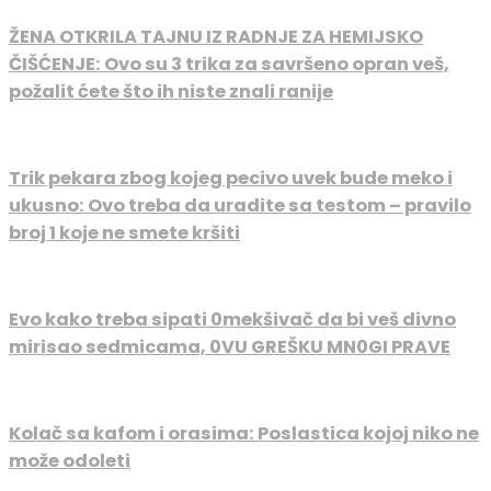
ŽENA OTKRILA TAJNU IZ RADNJE ZA HEMIJSKO
ČIŠĆENJE: Ovo su 3 trika za savršeno opran veš,
požalit ćete što ih niste znali ranije
Trik pekara zbog kojeg pecivo uvek bude meko i
ukusno: Ovo treba da uradite sa testom – pravilo
broj 1 koje ne smete kršiti
Evo kako treba sipati 0mekšivač da bi veš divno
mirisao sedmicama, 0VU GREŠKU MN0GI PRAVE
Kolač sa kafom i orasima: Poslastica kojoj niko ne
može odoleti