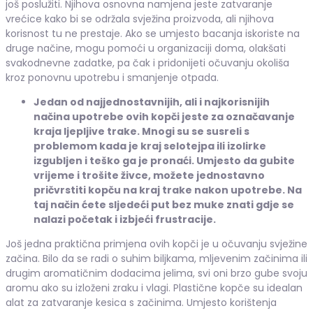
još poslužiti. Njihova osnovna namjena jeste zatvaranje
vrećice kako bi se održala svježina proizvoda, ali njihova
korisnost tu ne prestaje. Ako se umjesto bacanja iskoriste na
druge načine, mogu pomoći u organizaciji doma, olakšati
svakodnevne zadatke, pa čak i pridonijeti očuvanju okoliša
kroz ponovnu upotrebu i smanjenje otpada.
Jedan od najjednostavnijih, ali i najkorisnijih
načina upotrebe ovih kopči jeste za označavanje
kraja ljepljive trake. Mnogi su se susreli s
problemom kada je kraj selotejpa ili izolirke
izgubljen i teško ga je pronaći. Umjesto da gubite
vrijeme i trošite živce, možete jednostavno
pričvrstiti kopču na kraj trake nakon upotrebe. Na
taj način ćete sljedeći put bez muke znati gdje se
nalazi početak i izbjeći frustracije.
Još jedna praktična primjena ovih kopči je u očuvanju svježine
začina. Bilo da se radi o suhim biljkama, mljevenim začinima ili
drugim aromatičnim dodacima jelima, svi oni brzo gube svoju
aromu ako su izloženi zraku i vlagi. Plastične kopče su idealan
alat za zatvaranje kesica s začinima. Umjesto korištenja